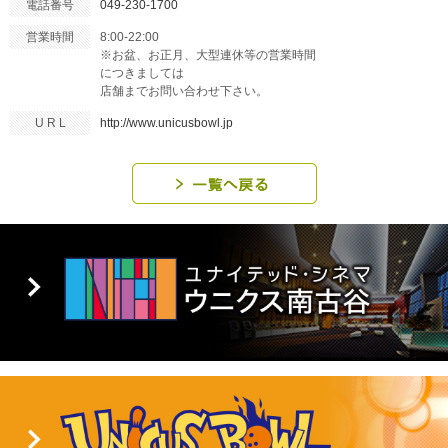
電話番号
049-230-1700
営業時間
8:00-22:00
※お盆、お正月、大型連休等の営業時間
につきましては
店舗までお問い合わせ下さい。
U R L
http://www.unicusbowl.jp