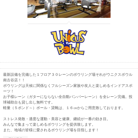
最新設備を完備した１フロア３０レーンのボウリング場それがウニクスボウル
南古谷店！！
ボウリングは天候に関係なくフルシーズン家族や友人と楽しめるインドアスポ
ーツ！
お子様レーン（ガターにならない全自動バンパーレーン）を全レーン完備。投
球補助台も貸し出し無料です。
軽量（５ポンド～）ボール・貸靴は、１６㎝からご用意致しております。
ストレス発散・適度な運動・美容と健康、継続が一番の効き目。
みんなで集まって楽しめるボウリングを提供致します。
また、地域の皆様に愛されるボウリング場を目指します！