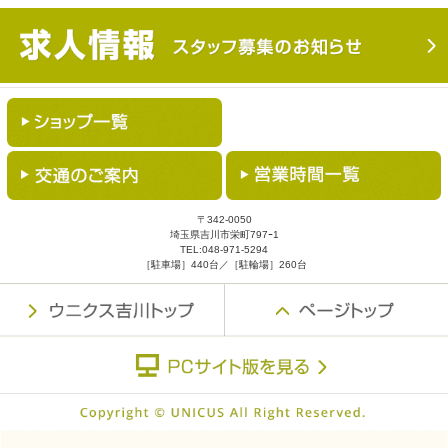
〒342-0050
埼玉県吉川市栄町797ｰ1
TEL:
048-971-5294
［駐車場］440台／［駐輪場］260台