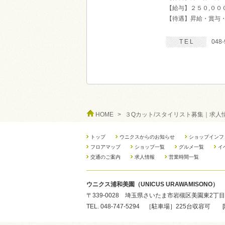
【給与】２５０,００
【待遇】昇給・賞与
T E L
048-
HOME
>
３Qカット/スタイリスト募集｜求人
トップ
ウニクスからのお知らせ
ショップインフ
フロアマップ
ショップ一覧
グルメ一覧
イ
交通のご案内
求人情報
営業時間一覧
ウニクス浦和美園（UNICUS URAWAMISONO）
〒339-0028 埼玉県さいたま市岩槻区美園東2丁目
TEL. 048-747-5294 ［駐車場］225台収容可 [