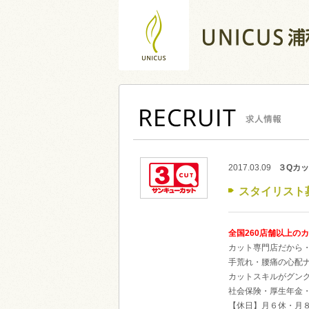
2017.03.09
３Qカ
スタイリスト
全国260店舗以上の
カット専門店だから
手荒れ・腰痛の心配
カットスキルがグン
社会保険・厚生年金
【休日】月６休・月