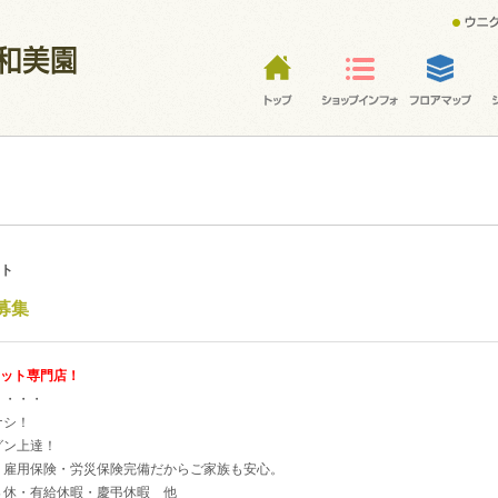
ット
募集
カット専門店！
・・・・
ナシ！
グン上達！
・雇用保険・労災保険完備だからご家族も安心。
８休・有給休暇・慶弔休暇 他