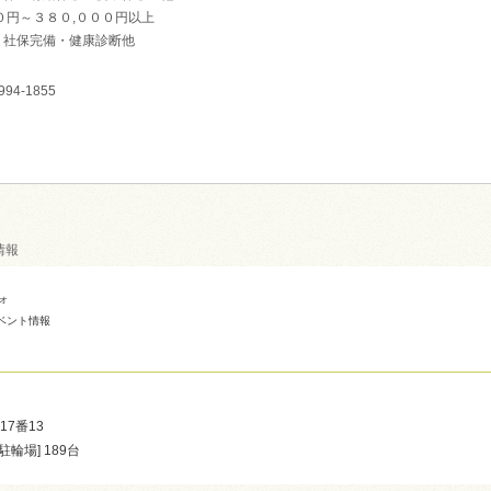
０円～３８０,０００円以上
・社保完備・健康診断他
994-1855
情報
ォ
ベント情報
17番13
駐輪場] 189台