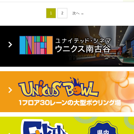
1
2
次へ →