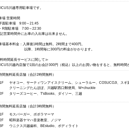
NICUS川越専用駐車場です。
車場 営業時間
平面駐車場 9:00～21:45
・R階駐車場 7:00～22:30
記営業時間外にお車の入出庫は出来ません。
車場基本料金：入庫後1時間は無料。2時間まで400円。
降、1時間毎に300円の料金がかかります。
料時間延長サービスに関して≫
NICUS川越内店舗で1回のお会計300円（税込）以上のお買い物をすると、無料時
時間無料延長店舗（合計2時間無料）
1F
ヤオコー、サーティワンアイスクリーム、シューラルー、COSUCOJI、スギ
クリーニングたんぽぽ、川越駅西口郵便局、W+chuckle
2F
タリーズコーヒー、T'sBooks、ダイソー、三越
時間無料延長店舗（合計3時間無料）
1F
モスバーガー、ポポラマーマ
2F
昭和楽器ヤマハ音楽教室、ノジマ
3F
ウニクス川越歯科、BEstudio、ボディライト