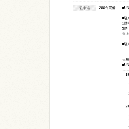
280台完備
■U
駐車場
■駐
1階
3階
※上
■駐
以
≪無
■U
1
2