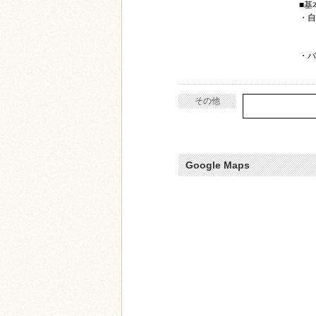
■基
・自
2
※
・バ
その他
Google Maps