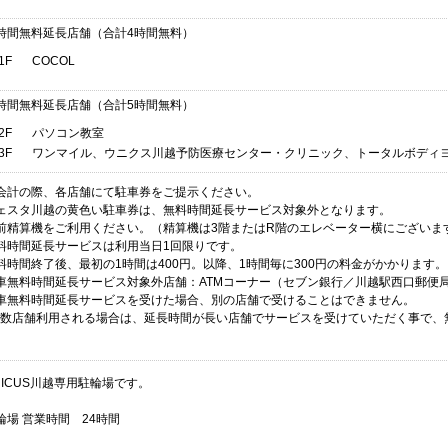
時間無料延長店舗（合計4時間無料）
1F
COCOL
時間無料延長店舗（合計5時間無料）
2F
パソコン教室
3F
ワンマイル、ウニクス川越予防医療センター・クリニック、トータルボディ
会計の際、各店舗にて駐車券をご提示ください。
ェスタ川越の黄色い駐車券は、無料時間延長サービス対象外となります。
前精算機をご利用ください。（精算機は3階またはR階のエレベーター横にございま
料時間延長サービスは利用当日1回限りです。
料時間終了後、最初の1時間は400円。以降、1時間毎に300円の料金がかかります。
車無料時間延長サービス対象外店舗：ATMコーナー（セブン銀行／川越駅西口郵便局
車無料時間延長サービスを受けた場合、別の店舗で受けることはできません。
数店舗利用される場合は、延長時間が長い店舗でサービスを受けていただく事で、
NICUS川越専用駐輪場です。
輪場 営業時間 24時間