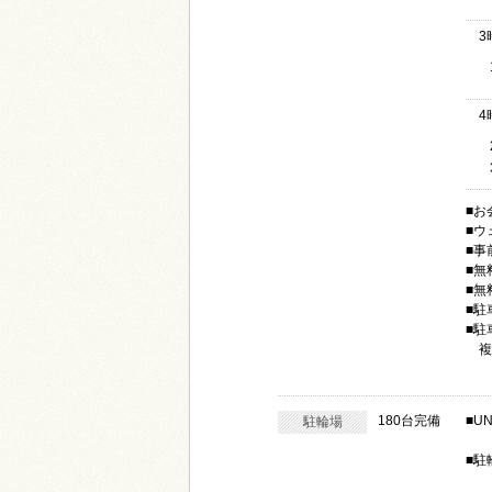
3
4
■お
■ウ
■事
■無
■無
■駐
■駐
複
180台完備
■U
駐輪場
■駐